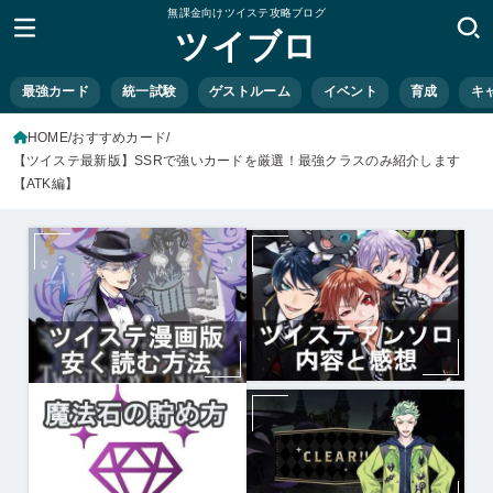
無課金向けツイステ攻略ブログ
ツイブロ
最強カード
統一試験
ゲストルーム
イベント
育成
キ
HOME
おすすめカード
【ツイステ最新版】SSRで強いカードを厳選！最強クラスのみ紹介します
【ATK編】