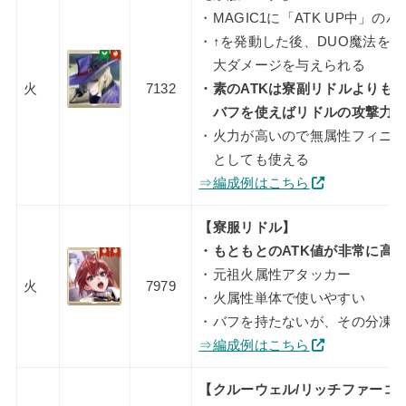
・MAGIC1に「ATK UP中」の
・↑を発動した後、DUO魔法を
大ダメージを与えられる
火
7132
・素のATKは寮副リドルよりも
バフを使えばリドルの攻撃力
・火力が高いので無属性フィニ
としても使える
⇒編成例はこちら
【寮服リドル】
・もともとのATK値が非常に高
・元祖火属性アタッカー
火
7979
・火属性単体で使いやすい
・バフを持たないが、その分凍結
⇒編成例はこちら
【クルーウェル/リッチファーコ