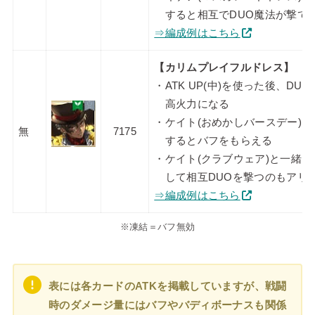
すると相互でDUO魔法が撃て
⇒編成例はこちら
【カリムプレイフルドレス】
・ATK UP(中)を使った後、DU
高火力になる
・ケイト(おめかしバースデー)
無
7175
するとバフをもらえる
・ケイト(クラブウェア)と一緒に
して相互DUOを撃つのもアリ
⇒編成例はこちら
※凍結＝バフ無効
表には各カードのATKを掲載していますが、戦闘
時のダメージ量にはバフやバディボーナスも関係