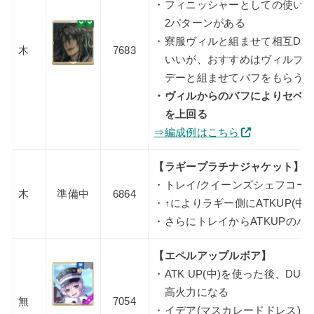
・フィニッシャーとしての使い
2パターンがある
・寮服ヴィルと組ませて相互DU
木
7683
いいが、おすすめはヴィルブル
デーと組ませてバフをもらう戦
・ヴィルからのバフによりセベ
を上回る
⇒編成例はこちら
【ラギープラチナジャケット】
・トレイ/クイーンズシェフコー
木
準備中
6864
・↑によりラギー側にATKUP(中
・さらにトレイからATKUPのバ
【エペルアップルボア】
・ATK UP(中)を使った後、DU
高火力になる
無
7054
・イデア(マスカレードドレス)