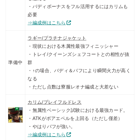
・バディボーナスをフル活用するにはカリムも
必要
⇒編成例はこちら
ラギー/プラチナジャケット
・現状における木属性最強フィニッシャー
・トレイ/クイーンズシェフコートとの相性が抜
準備中
群
・↑の場合、バディ＆バフにより瞬間火力が高く
なる
・ただし点数は寮服レオナ編成と大差ない
カリム/プレイフルドレス
・無属性ベーシック試験における最強カード。
・ATKがボアエペルを上回る（ただし僅差）
・やはりバフが強い。
⇒編成例はこちら