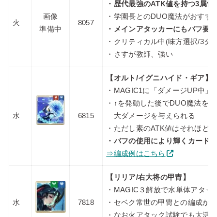
・歴代最強のATK値を持つ3属
画像
・学園長とのDUO魔法がおすす
火
8057
準備中
・メインアタッカーにもバフ要
・クリティカル中(味方選択/3タ
・さすが教師、強い
【オルト/イグニハイド・ギア】
・MAGIC1に「ダメージUP中
・↑を発動した後でDUO魔法を
水
6815
大ダメージを与えられる
・ただし素のATK値はそれほど
・バフの使用により輝くカード
⇒編成例はこちら
【リリア/右大将の甲冑】
・MAGIC３解放で水単体アタッ
水
7818
・セベク常世の甲冑との編成が
・なお火アタック試験でも大活