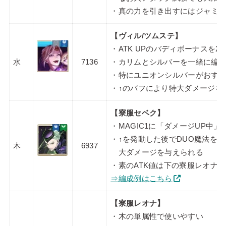
・真の力を引き出すにはジャミ
【ヴィル/ツムステ】
・ATK UPのバディボーナスを2
水
7136
・カリムとシルバーを一緒に編
・特にユニオンシルバーがおす
・↑のバフにより特大ダメージを
【寮服セベク】
・MAGIC1に「ダメージUP中
・↑を発動した後でDUO魔法を
木
6937
大ダメージを与えられる
・素のATK値は下の寮服レオナ
⇒編成例はこちら
【寮服レオナ】
・木の単属性で使いやすい