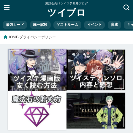
無課金向けツイステ攻略ブログ
ツイブロ
最強カード
統一試験
ゲストルーム
イベント
育成
キ
HOME
プライバシーポリシー