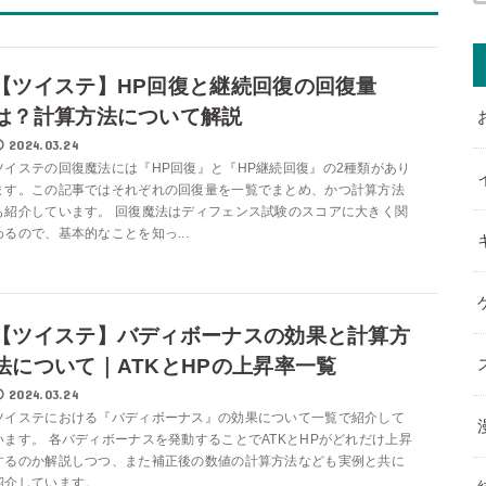
【ツイステ】HP回復と継続回復の回復量
は？計算方法について解説
2024.03.24
ツイステの回復魔法には『HP回復』と『HP継続回復』の2種類があり
ます。この記事ではそれぞれの回復量を一覧でまとめ、かつ計算方法
も紹介しています。 回復魔法はディフェンス試験のスコアに大きく関
わるので、基本的なことを知っ...
【ツイステ】バディボーナスの効果と計算方
法について｜ATKとHPの上昇率一覧
2024.03.24
ツイステにおける『バディボーナス』の効果について一覧で紹介して
います。 各バディボーナスを発動することでATKとHPがどれだけ上昇
するのか解説しつつ、また補正後の数値の計算方法なども実例と共に
紹介しています。