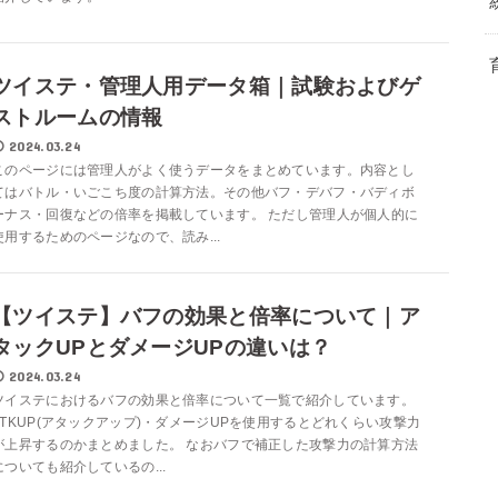
ツイステ・管理人用データ箱｜試験およびゲ
ストルームの情報
2024.03.24
このページには管理人がよく使うデータをまとめています。内容とし
てはバトル・いごこち度の計算方法。その他バフ・デバフ・バディボ
ーナス・回復などの倍率を掲載しています。 ただし管理人が個人的に
使用するためのページなので、読み...
【ツイステ】バフの効果と倍率について｜ア
タックUPとダメージUPの違いは？
2024.03.24
ツイステにおけるバフの効果と倍率について一覧で紹介しています。
ATKUP(アタックアップ)・ダメージUPを使用するとどれくらい攻撃力
が上昇するのかまとめました。 なおバフで補正した攻撃力の計算方法
についても紹介しているの...