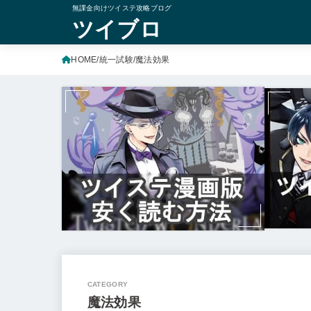
無課金向けツイステ攻略ブログ
ツイブロ
HOME
統一試験
魔法効果
魔法効果