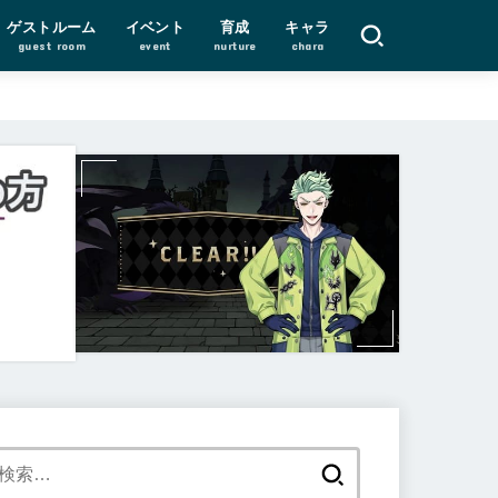
ゲストルーム
イベント
育成
キャラ
guest room
event
nurture
chara
検
索: