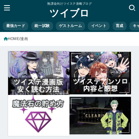
無課金向けツイステ攻略ブログ
ツイブロ
最強カード
統一試験
ゲストルーム
イベント
育成
キ
HOME
漫画