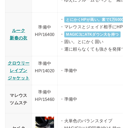
・ゆえにブルームセベクと一緒に
・
とにかくHPが高い。素で1万6000越
・マレウスとジェイド相手にHP UP
準備中
ルーク
・
HP/
16400
MAGIC3にATKダウン大を持つ
新春の衣
・固い。とにかく固い
・運に頼らなくても強さを発揮で
クロウリー
準備中
レイブン
・準備中
HP/
14020
ジャケット
準備中
マレウス
・準備中
HP/
15460
ツムステ
・火単色のバランスタイプ