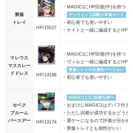
・MAGIC1にHP回復(中)を持つ
寮服
・
ディフェンス試験の常連カード
トレイ
・初心者でも使いやすい
HP/15527
・ケイトと一緒に編成するとHPUP
・MAGIC1にHP回復(中)を持つ
マレウス
・ヴィルと一緒に編成するとHPUP
マスカレー
・
寮服トレイの火属性バージョン
ドドレス
HP/14186
・初心者でも使いやすい
・
MAGIC1と3に回避を持つ
セベク
・おまけにMAGIC1はデバフ付き
ブルーム
・ただし回避が成功するかどうか
バースデー
・運ゲーになるので評価が分かれ
HP/13174
・寮服トレイとも相性がいい