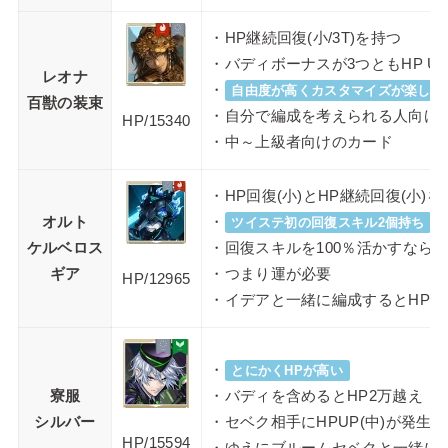
・HP継続回復(小/3T)を持つ
・バディボーナスが3つともHP UP
レオナ
・
自由度が高くカスタマイズが楽しめ
百獣の装束
・自分で編成を考えられる人向け
HP/15340
・中～上級者向けのカード
・HP回復(小)とHP継続回復(小)を
オルト
・
ツイステ初の回復スキル2個持ち
ケルベロス
・回復スキルを100％活かすなら
ギア
・つまり運が必要
HP/
12965
・イデアと一緒に編成するとHPUP
・
とにかくHPが高い
寮服
・バディを含めるとHP2万越え
シルバー
・セベク相手にHPUP(中)が発生
HP/
15594