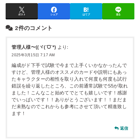
ポスト
シェア
はてブ
送る
2件のコメント
管理人様〜((ヾ(ˊᗜˋ*)
より:
2025年3月15日 7:17 AM
編成がド下手で試験で今まで上手くいかなかったんで
すけど、管理人様のオススメのカードや説明にもあっ
たキャラクターの相性を取り入れて何度も何度も試行
錯誤を繰り返したところ、この前通常試験でS5が取れ
ました！こんなこと始めてでとても嬉しいです！感謝
でいっぱいです！！ありがとうございます！！まだま
だ未熟なのでこれからも参考にさせて頂いて精進致し
ます！
返信