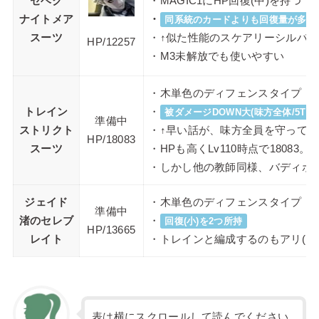
セベク
・MAGIC1にHP回復(中)を持つ
ナイトメア
・
同系統のカードよりも回復量が多い
スーツ
・↑似た性能のスケアリーシルバ
HP/
12257
・M3未解放でも使いやすい
・木単色のディフェンスタイプ
トレイン
・
被ダメージDOWN大(味方全体/5T)
準備中
ストリクト
・↑早い話が、味方全員を守って
HP/
18083
スーツ
・HPも高くLv110時点で18083
・しかし他の教師同様、バディボ
ジェイド
・木単色のディフェンスタイプ
準備中
渚のセレブ
・
回復(小)を2つ所持
HP/
13665
レイト
・トレインと編成するのもアリ(H
表は横にスクロールして読んでください