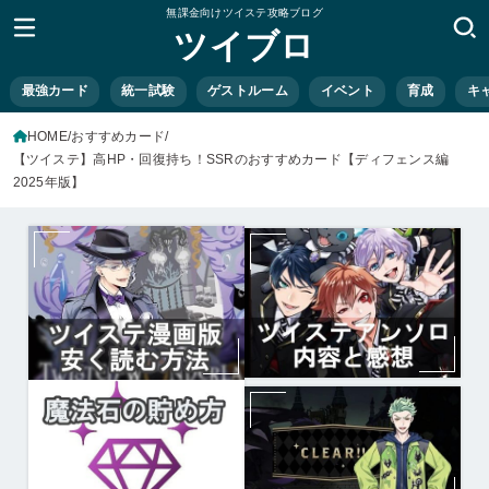
無課金向けツイステ攻略ブログ
ツイブロ
最強カード
統一試験
ゲストルーム
イベント
育成
キ
HOME
おすすめカード
【ツイステ】高HP・回復持ち！SSRのおすすめカード【ディフェンス編
2025年版】