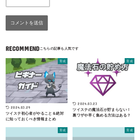
RECOMMEND
育成
育成
2024.03.23
2024.03.29
ツイステの魔法石が貯まらない！
ツイステ初心者がやること＆絶対
裏ワザや早く集める方法はある？
に知っておくべき情報まとめ
育成
育成