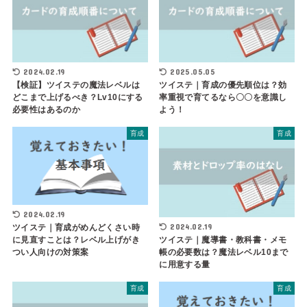
2024.02.19
2025.05.05
【検証】ツイステの魔法レベルは
ツイステ｜育成の優先順位は？効
どこまで上げるべき？Lv10にする
率重視で育てるなら〇〇を意識し
必要性はあるのか
よう！
育成
育成
2024.02.19
2024.02.19
ツイステ｜育成がめんどくさい時
ツイステ｜魔導書・教科書・メモ
に見直すことは？レベル上げがき
帳の必要数は？魔法レベル10まで
つい人向けの対策案
に用意する量
育成
育成