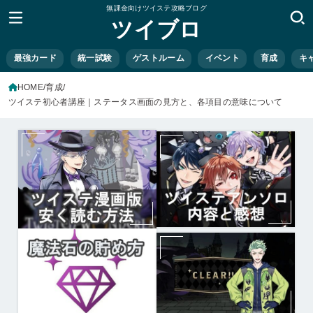
無課金向けツイステ攻略ブログ
ツイブロ
最強カード
統一試験
ゲストルーム
イベント
育成
キ
HOME
育成
ツイステ初心者講座｜ステータス画面の見方と、各項目の意味について