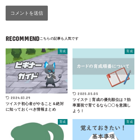
RECOMMEND
育成
育成
2025.05.05
2024.03.29
ツイステ｜育成の優先順位は？効
ツイステ初心者がやること＆絶対
率重視で育てるなら〇〇を意識し
に知っておくべき情報まとめ
よう！
育成
育成