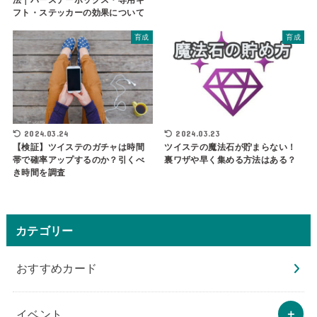
フト・ステッカーの効果について
育成
育成
2024.03.24
2024.03.23
【検証】ツイステのガチャは時間
ツイステの魔法石が貯まらない！
帯で確率アップするのか？引くべ
裏ワザや早く集める方法はある？
き時間を調査
カテゴリー
おすすめカード
イベント