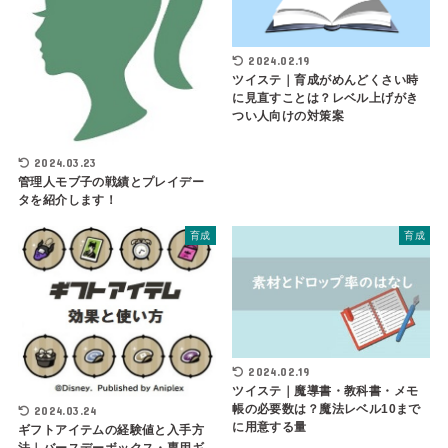
2024.02.19
ツイステ｜育成がめんどくさい時
に見直すことは？レベル上げがき
つい人向けの対策案
2024.03.23
管理人モブ子の戦績とプレイデー
タを紹介します！
育成
育成
2024.02.19
ツイステ｜魔導書・教科書・メモ
帳の必要数は？魔法レベル10まで
2024.03.24
に用意する量
ギフトアイテムの経験値と入手方
法｜バースデーボックス・専用ギ