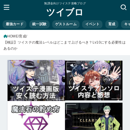
無課金向けツイステ攻略ブログ
ツイブロ
最強カード
統一試験
ゲストルーム
イベント
育成
キ
HOME
育成
【検証】ツイステの魔法レベルはどこまで上げるべき？Lv10にする必要性は
あるのか