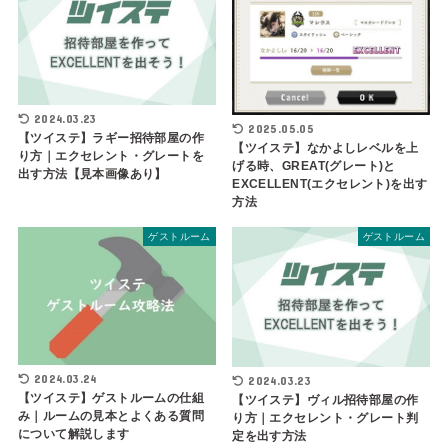
2024.03.23
2025.05.05
【ツイステ】ラギー招待部屋の作
【ツイステ】なかよしレベルを上
り方｜エクセレント・グレートを
げる時、GREAT(グレート)と
出す方法【見本画像あり】
EXCELLENT(エクセレント)を出す
方法
ゲストルーム
ゲストルーム
2024.03.24
2024.03.23
【ツイステ】ゲストルームの仕組
【ツイステ】ヴィル招待部屋の作
み｜ルームの見本とよくある質問
り方｜エクセレント・グレート判
について解説します
定を出す方法