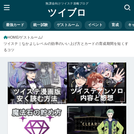
無課金向けツイステ攻略ブログ
ツイブロ
最強カード
統一試験
ゲストルーム
イベント
育成
キ
HOME
ゲストルーム
ツイステ｜なかよしレベルの効率のいい上げ方とカードの育成期間を短くす
るコツ