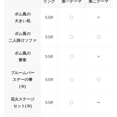
ランク
第一テーマ
第二テーマ
ポム風の
SSR
〇
×
大きい机
ポム風の
SSR
〇
〇
二人掛けソファ
ポム風の
SSR
〇
×
寮章
ブルームバー
スデーの箒
SSR
〇
〇
(※)
花火ステージ
SSR
〇
ー
セット(※)