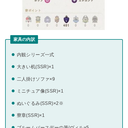
家具の内訳
内観シリーズ一式
大きい机(SSR)×1
二人掛けソファ×9
ミニチュア像(SSR)×1
ぬいぐるみ(SSR)×2※
寮章(SSR)×1
ブルームバースデーの箒/ヴィル×5