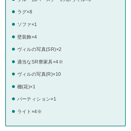
ラグ×8
ソファ×1
壁装飾×4
ヴィルの写真(SR)×2
適当なSR寮家具×4※
ヴィルの写真(R)×10
棚(花)×1
パーティション×1
ライト×4※