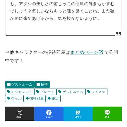
も、アタシの美しさの前じゃこの部屋の輝きもかすむ
でしょう？悔しいならもっと腕を磨くことね。また確
かめに来てあげるから、気を抜かないように。
⇒他キャラクターの招待部屋は
まとめページ
で公開
中です！
ゲストルーム
招待
エクセレント
グレート
ゲストルーム
ツイステ
ヴィル
招待部屋
確定
ポスト
シェア
はてブ
送る