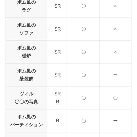
ポム風の
SR
〇
×
ラグ
ポム風の
SR
〇
×
ソファ
ポム風の
SR
〇
×
暖炉
ポム風の
SR
〇
ー
壁装飾
ヴィル
SR
〇
〇
〇〇の写真
R
ポム風の
R
〇
ー
パーティション