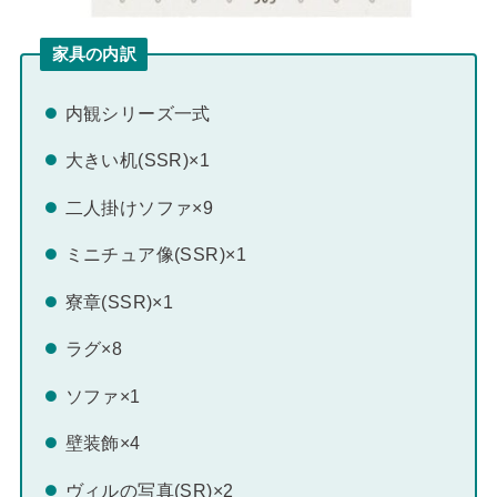
家具の内訳
内観シリーズ一式
大きい机(SSR)×1
二人掛けソファ×9
ミニチュア像(SSR)×1
寮章(SSR)×1
ラグ×8
ソファ×1
壁装飾×4
ヴィルの写真(SR)×2