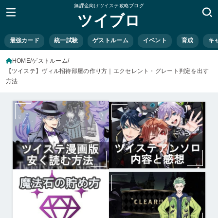
無課金向けツイステ攻略ブログ
ツイブロ
最強カード
統一試験
ゲストルーム
イベント
育成
キ
HOME
ゲストルーム
【ツイステ】ヴィル招待部屋の作り方｜エクセレント・グレート判定を出す
方法