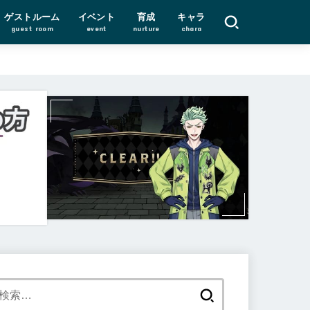
ゲストルーム
イベント
育成
キャラ
guest room
event
nurture
chara
検
索: