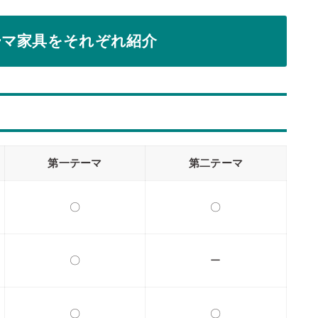
ーマ家具をそれぞれ紹介
第一テーマ
第二テーマ
〇
〇
〇
ー
〇
〇