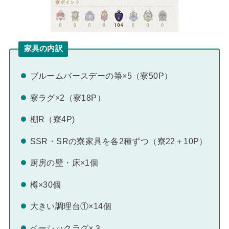
家具の内訳
ブルームバースデーの箒×5（寮50P）
寮ラグ×2（寮18P）
棚R（寮4P)
SSR・SRの寮家具を各2種ずつ（寮22＋10P）
厨房の壁・床×1個
樽×30個
大きい調理台①×14個
ベーシックラグ×３