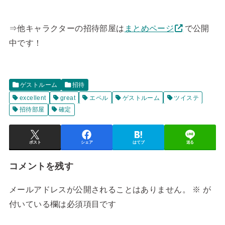
⇒他キャラクターの招待部屋は
まとめページ
で公開
中です！
ゲストルーム
招待
excellent
great
エペル
ゲストルーム
ツイステ
招待部屋
確定
ポスト
シェア
はてブ
送る
コメントを残す
メールアドレスが公開されることはありません。
※
が
付いている欄は必須項目です