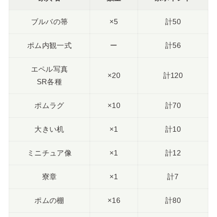
ブルバの箒
×5
計50
ポム内観一式
ー
計56
エペル写真
×20
計120
SR各種
ポムラグ
×10
計70
大きい机
×1
計10
ミニチュア像
×1
計12
寮章
×1
計7
ポムの棚
×16
計80