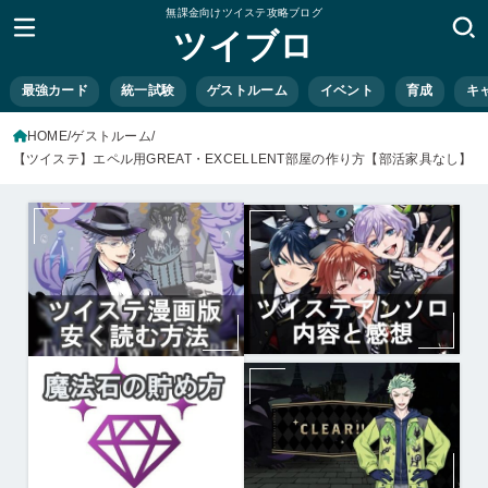
無課金向けツイステ攻略ブログ
ツイブロ
最強カード
統一試験
ゲストルーム
イベント
育成
キ
HOME
ゲストルーム
【ツイステ】エペル用GREAT・EXCELLENT部屋の作り方【部活家具なし】