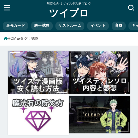
無課金向けツイステ攻略ブログ
ツイブロ
最強カード
統一試験
ゲストルーム
イベント
育成
キ
HOME
タグ : 試験