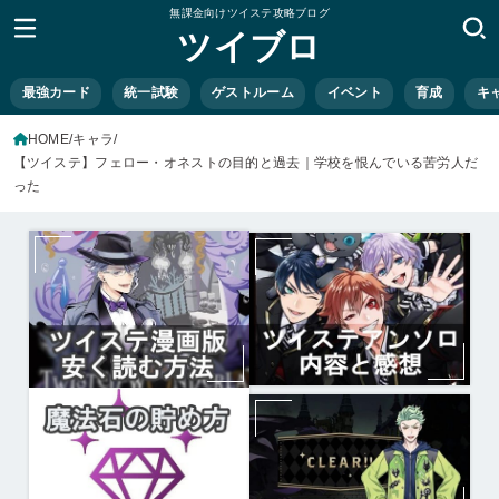
無課金向けツイステ攻略ブログ
ツイブロ
最強カード
統一試験
ゲストルーム
イベント
育成
キ
HOME
キャラ
【ツイステ】フェロー・オネストの目的と過去｜学校を恨んでいる苦労人だ
った