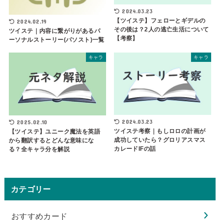
2024.03.23
【ツイステ】フェローとギデルの
2024.02.19
その後は？2人の逃亡生活について
ツイステ｜内容に繋がりがあるパ
【考察】
ーソナルストーリー(パソスト)一覧
キャラ
キャラ
2024.03.23
2025.02.10
ツイステ考察｜もしロロの計画が
【ツイステ】ユニーク魔法を英語
成功していたら？グロリアスマス
から翻訳するとどんな意味にな
カレードIFの話
る？全キャラ分を解説
カテゴリー
おすすめカード