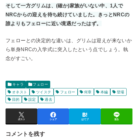
そして一方グリムは、(確か)家族がいない中、1人で
NRCからの迎えを待ち続けていました。きっとNRCの
誰よりもフェローに近い境遇だったはず。
フェローとの決定的な違いは、グリムは迎えが来ないか
ら単身NRCの入学式に突入したという点でしょう。執
念がすごい。
キャラ
フェロー
オネスト
ツイステ
フェロー
何章
本編
登場
目的
設定
過去
ポスト
シェア
はてブ
送る
コメントを残す