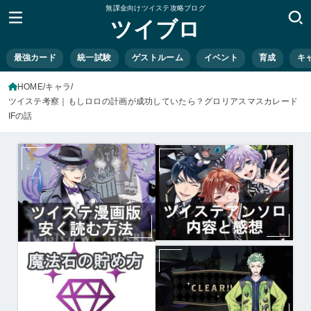
無課金向けツイステ攻略ブログ
ツイブロ
最強カード
統一試験
ゲストルーム
イベント
育成
キ
HOME
キャラ
ツイステ考察｜もしロロの計画が成功していたら？グロリアスマスカレード
IFの話