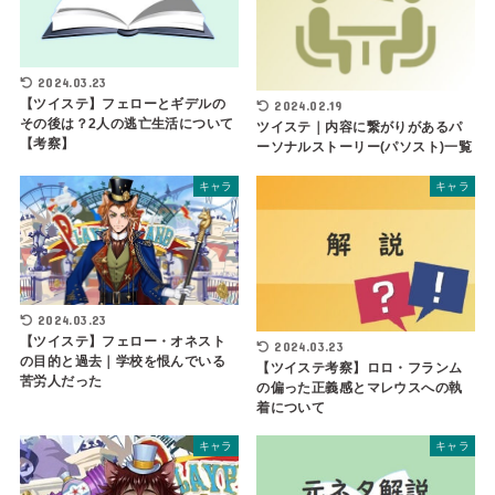
2024.03.23
【ツイステ】フェローとギデルの
2024.02.19
その後は？2人の逃亡生活について
ツイステ｜内容に繋がりがあるパ
【考察】
ーソナルストーリー(パソスト)一覧
キャラ
キャラ
2024.03.23
【ツイステ】フェロー・オネスト
2024.03.23
の目的と過去｜学校を恨んでいる
【ツイステ考察】ロロ・フランム
苦労人だった
の偏った正義感とマレウスへの執
着について
キャラ
キャラ