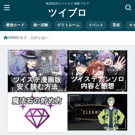
無課金向けツイステ攻略ブログ
ツイブロ
最強カード
統一試験
ゲストルーム
イベント
育成
キ
HOME
タグ : 上がらない